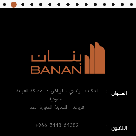
المكتب الرئيسي : الرياض - المملكة العربية
:
العنـــوان
السعودية
فروعنا : المدينة المنورة العلا
+966 5448 64382
:
التلفـــون